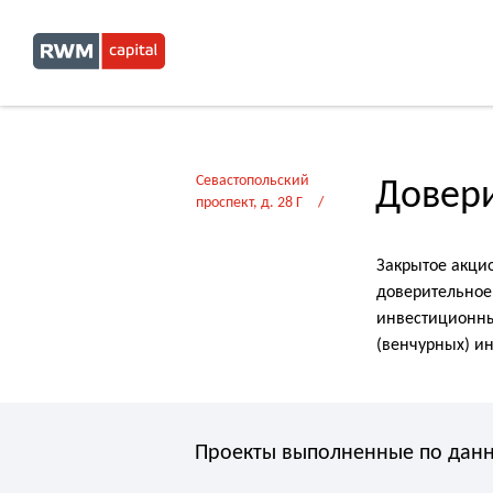
Севастопольский
Довер
проспект, д. 28 Г
Закрытое акци
доверительное
инвестиционны
(венчурных) и
Проекты выполненные по данно