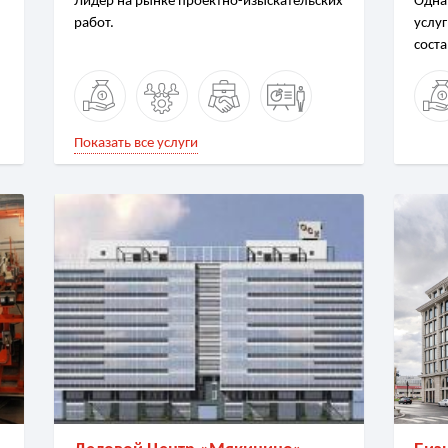
Лидер на рынке проектно-изыскательских
Одна
работ.
услуг
соста
Показать все услуги