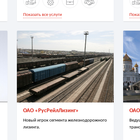
Показать все услуги
Показ
ОАО «РусРейлЛизинг»
ОАО
Новый игрок сегмента железнодорожного
Веду
лизинга.
тран