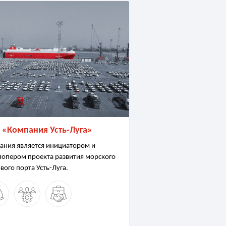
 «Компания Усть-Луга»
ания является инициатором и
лопером проекта развития морского
вого порта Усть-Луга.