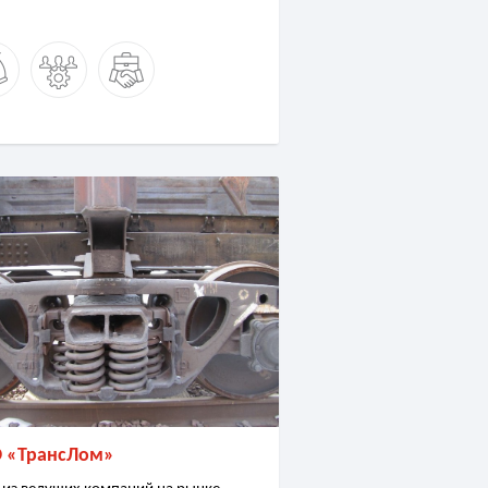
 «ТрансЛом»