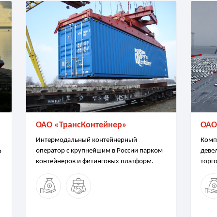
ОАО «ТрансКонтейнер»
ОАО
Интермодальный контейнерный
Комп
оператор с крупнейшим в России парком
деве
о
контейнеров и фитинговых платформ.
торго